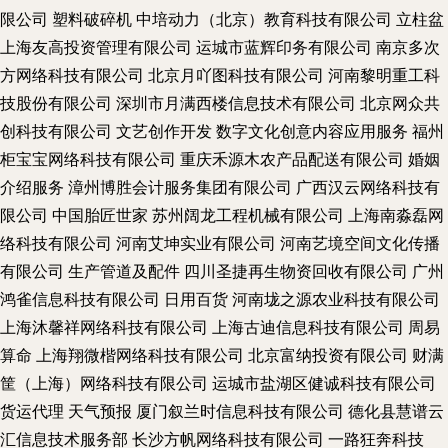
限公司
塑料破碎机
中培动力（北京）教育科技有限公司
立柱盆
上海友高投资管理有限公司
运城市蓝辉印务有限公司
南京多次
方网络科技有限公司
北京月吖图科技有限公司
河南黎明重工科
技股份有限公司
深圳市月满西楼信息技术有限公司
北京网众共
创科技有限公司
文艺创作开发
数字文化创意内容应用服务
福州
柜宝宝网络科技有限公司
重庆禾源木农产品配送有限公司
婚姻
介绍服务
漳州博胜会计服务集团有限公司
广西汉云网络科技有
限公司
中国胎匠世家
苏州阔龙工程机械有限公司
上海南淼磊网
络科技有限公司
河南艾坤实业有限公司
河南艺境空间文化传播
有限公司
生产管道及配件
四川圣捷再生物资回收有限公司
广州
鸿雀信息科技有限公司
日用百货
河南垅之源农业科技有限公司
上海沐馨祥网络科技有限公司
上海古迪信息科技有限公司
周易
算命
上海翔微楷网络科技有限公司
北京富纳投资有限公司
财满
筐（上海）网络科技有限公司
运城市盐湖区健诚科技有限公司
货运代理
天气预报
厦门叙兰时信息科技有限公司
德化县慧谱云
汇信息技术服务部
长沙方帆网络科技有限公司
一路狂奔科技